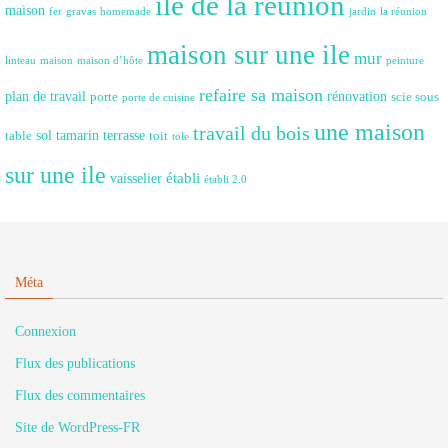
ile de la réunion
maison
fer
gravas
homemade
jardin
la réunion
maison sur une ile
mur
linteau
maison
maison d’hôte
peinture
refaire sa maison
plan de travail
rénovation
porte
scie sous
porte de cuisine
une maison
travail du bois
sol
tamarin
terrasse
table
toit
tole
sur une ile
établi
vaisselier
établi 2.0
Méta
Connexion
Flux des publications
Flux des commentaires
Site de WordPress-FR