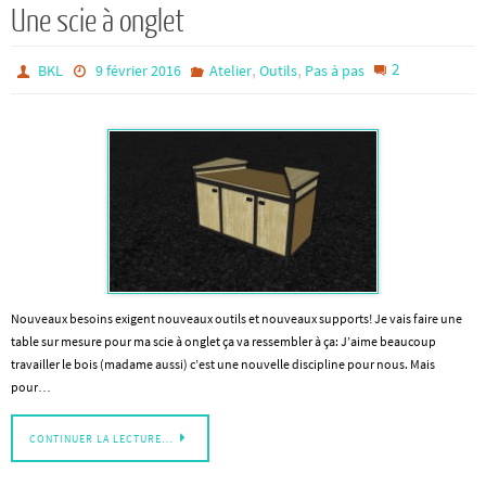
Une scie à onglet
,
,
2
BKL
9 février 2016
Atelier
Outils
Pas à pas
Nouveaux besoins exigent nouveaux outils et nouveaux supports! Je vais faire une
table sur mesure pour ma scie à onglet ça va ressembler à ça: J’aime beaucoup
travailler le bois (madame aussi) c’est une nouvelle discipline pour nous. Mais
pour…
CONTINUER LA LECTURE…