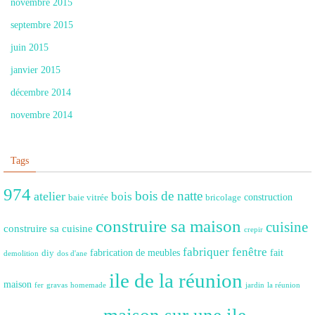
novembre 2015
septembre 2015
juin 2015
janvier 2015
décembre 2014
novembre 2014
Tags
974
bois de natte
atelier
bois
construction
baie vitrée
bricolage
construire sa maison
cuisine
construire sa cuisine
crepir
fabriquer fenêtre
fabrication de meubles
fait
diy
demolition
dos d'ane
ile de la réunion
maison
fer
gravas
homemade
jardin
la réunion