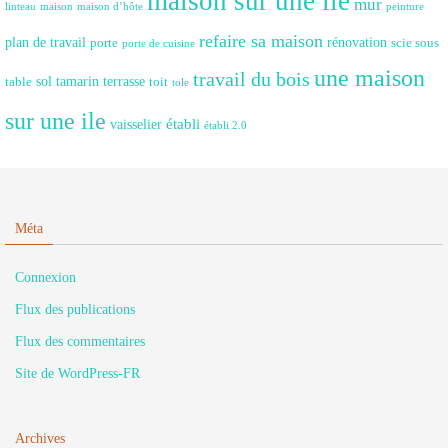
maison sur une ile
mur
linteau
maison
maison d’hôte
peinture
refaire sa maison
plan de travail
rénovation
porte
scie sous
porte de cuisine
une maison
travail du bois
sol
tamarin
terrasse
table
toit
tole
sur une ile
établi
vaisselier
établi 2.0
Méta
Connexion
Flux des publications
Flux des commentaires
Site de WordPress-FR
Archives