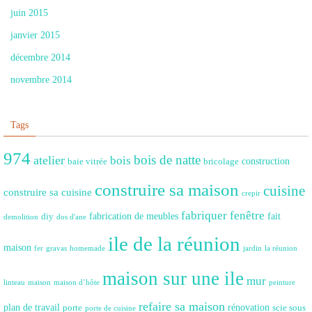
juin 2015
janvier 2015
décembre 2014
novembre 2014
Tags
974
bois de natte
atelier
bois
construction
baie vitrée
bricolage
construire sa maison
cuisine
construire sa cuisine
crepir
fabriquer fenêtre
fabrication de meubles
fait
diy
demolition
dos d'ane
ile de la réunion
maison
fer
gravas
homemade
jardin
la réunion
maison sur une ile
mur
linteau
maison
maison d’hôte
peinture
refaire sa maison
plan de travail
rénovation
porte
scie sous
porte de cuisine