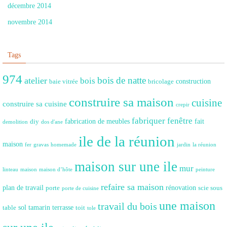
décembre 2014
novembre 2014
Tags
974
bois de natte
atelier
bois
construction
baie vitrée
bricolage
construire sa maison
cuisine
construire sa cuisine
crepir
fabriquer fenêtre
fabrication de meubles
fait
diy
demolition
dos d'ane
ile de la réunion
maison
fer
gravas
homemade
jardin
la réunion
maison sur une ile
mur
linteau
maison
maison d’hôte
peinture
refaire sa maison
plan de travail
rénovation
porte
scie sous
porte de cuisine
une maison
travail du bois
sol
tamarin
terrasse
table
toit
tole