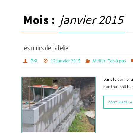
contenu
Mois :
janvier 2015
Les murs de l’atelier
BKL
12 janvier 2015
Atelier
,
Pas à pas
Dans le dernier ar
que tout soit bi
CONTINUER LA