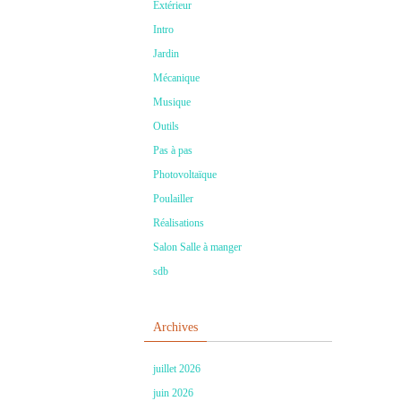
Extérieur
Intro
Jardin
Mécanique
Musique
Outils
Pas à pas
Photovoltaïque
Poulailler
Réalisations
Salon Salle à manger
sdb
Archives
juillet 2026
juin 2026