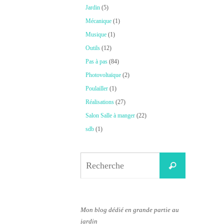
Jardin
(5)
Mécanique
(1)
Musique
(1)
Outils
(12)
Pas à pas
(84)
Photovoltaïque
(2)
Poulailler
(1)
Réalisations
(27)
Salon Salle à manger
(22)
sdb
(1)
Search
Recherche
for:
Mon blog dédié en grande partie au
jardin