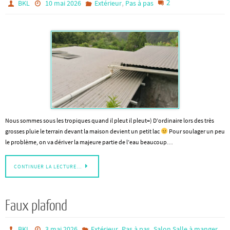
,
2
BKL
10 mai 2026
Extérieur
Pas à pas
Nous sommes sous les tropiques quand il pleut il pleut=) D’ordinaire lors des très
grosses pluie le terrain devant la maison devient un petit lac
Pour soulager un peu
le problème, on va dériver la majeure partie de l’eau beaucoup…
CONTINUER LA LECTURE…
Faux plafond
,
,
BKL
3 mai 2026
Extérieur
Pas à pas
Salon Salle à manger