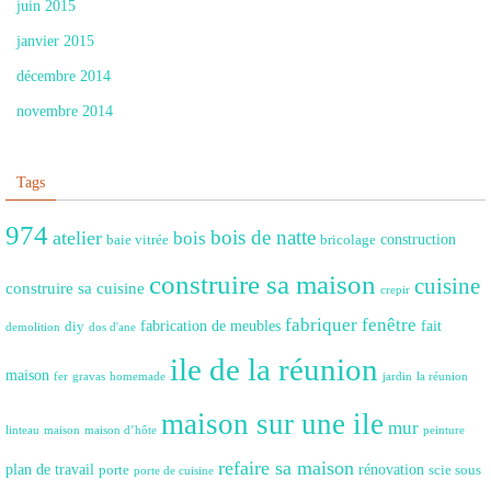
juin 2015
janvier 2015
décembre 2014
novembre 2014
Tags
974
bois de natte
atelier
bois
construction
baie vitrée
bricolage
construire sa maison
cuisine
construire sa cuisine
crepir
fabriquer fenêtre
fabrication de meubles
fait
diy
demolition
dos d'ane
ile de la réunion
maison
fer
gravas
homemade
jardin
la réunion
maison sur une ile
mur
linteau
maison
maison d’hôte
peinture
refaire sa maison
plan de travail
rénovation
porte
scie sous
porte de cuisine