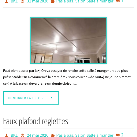
,
1
BKL
31 mai 2026
Pas à pas
Salon Salle à manger
Faut bien passer par la=) On va essayer de rendre cette salle à manger un peu plus
présentable!On a commencé la première « sous couche » de nuit=) De jour on remet
ça=) A la base on devait faire un demie cloison…
CONTINUER LA LECTURE…
Faux plafond reglettes
,
2
BKL
24 mai 2026
Pas à pas
Salon Salle à manger