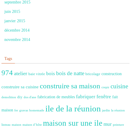
septembre 2015
juin 2015
janvier 2015
décembre 2014
novembre 2014
Tags
974
bois de natte
atelier
bois
construction
baie vitrée
bricolage
construire sa maison
cuisine
construire sa cuisine
crepir
fabriquer fenêtre
fabrication de meubles
fait
diy
demolition
dos d'ane
ile de la réunion
maison
fer
gravas
homemade
jardin
la réunion
maison sur une ile
mur
linteau
maison
maison d’hôte
peinture