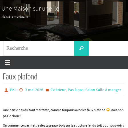
Passer
Une Maison sur une Île
vers
le
Mais à la montagne
contenu
Search
Recherche
for:
Faux plafond
,
,
BKL
3 mai 2026
Extérieur
Pas à pas
Salon Salle à manger
Une partie pas du tout marrante, comme toujours avec les faux plafond
Mais bon
pas le choix!!
On commence par mettre des tasseaux bois sur la structure fer du toit pour pouvoir y