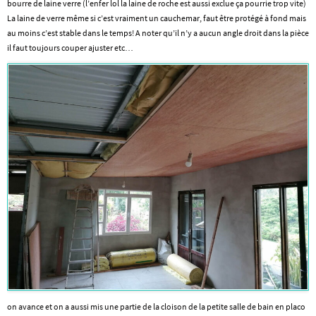
bourre de laine verre (l’enfer lol la laine de roche est aussi exclue ça pourrie trop vite)
La laine de verre même si c’est vraiment un cauchemar, faut être protégé à fond mais
au moins c’est stable dans le temps! A noter qu’il n’y a aucun angle droit dans la pièce
il faut toujours couper ajuster etc…
on avance et on a aussi mis une partie de la cloison de la petite salle de bain en placo