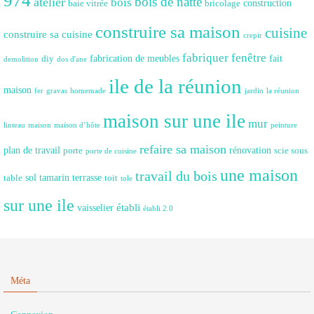
974
bois de natte
atelier
bois
construction
baie vitrée
bricolage
construire sa maison
cuisine
construire sa cuisine
crepir
fabriquer fenêtre
fabrication de meubles
fait
diy
demolition
dos d'ane
ile de la réunion
maison
fer
gravas
homemade
jardin
la réunion
maison sur une ile
mur
linteau
maison
maison d’hôte
peinture
refaire sa maison
plan de travail
rénovation
porte
scie sous
porte de cuisine
une maison
travail du bois
sol
tamarin
terrasse
table
toit
tole
sur une ile
établi
vaisselier
établi 2.0
Méta