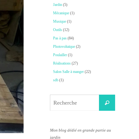
Jardin
(5)
Mécanique
(1)
Musique
(1)
Outils
(12)
Pas à pas
(84)
Photovoltaïque
(2)
Poulailler
(1)
Réalisations
(27)
Salon Salle à manger
(22)
sdb
(1)
Search
Recherche
for:
Mon blog dédié en grande partie au
jardin