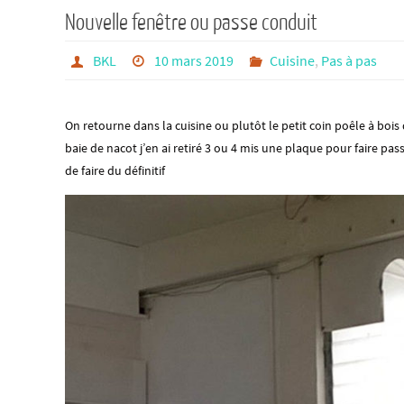
contenu
Nouvelle fenêtre ou passe conduit
BKL
10 mars 2019
Cuisine
,
Pas à pas
On retourne dans la cuisine ou plutôt le petit coin poêle à boi
baie de nacot j’en ai retiré 3 ou 4 mis une plaque pour faire pas
de faire du définitif